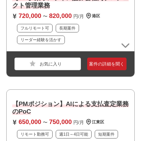
・プロジェクトの進行管理経験
クト管理業務
・複数関係者との調整経験
720,000
820,000
〜
円/月
港区
・課題管理およびタスク管理経験
フルリモート可
長期案件
おすすめポイント
リーダー経験を活かす
・リモート勤務併用可能です
職種
PM
・オフィスは綺麗で快適な環境です
業界
サービス
・最新技術に携われます
案件の詳細を聞く
・上流工程に携われます
スキル
Java
・リーダーポジションを担えます
・選考スピードの速い案件です
必須スキル
・幅広い年齢層の方が活躍しています
・要件定義の内容をプロダクトバックログに落とし込んだ
・ワークライフバランスを大切にできる環境です
経験
・短期のスポット案件です
【PMポジション】AIによる支払査定業務
・顧客との要件のすり合わせ、潜在的なニーズを汲み取る
のPoC
ことができる方
・自立駆動で主体的に業務を推進できる方
650,000
750,000
〜
円/月
江東区
リモート勤務可
週1日～4日可能
短期案件
おすすめポイント