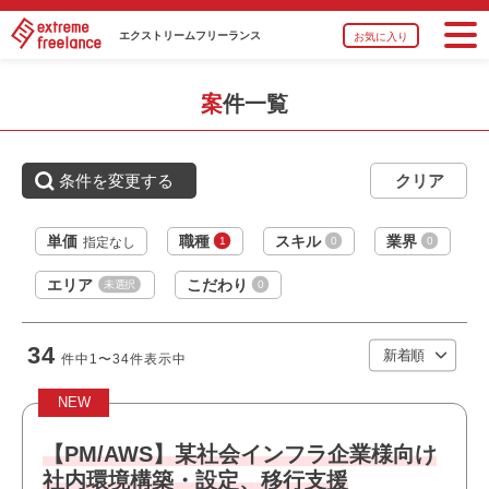
エクストリーム
フリーランス
お気に入り
おすすめポイント
・複数路線が利用できアクセス良好です
案件一覧
・上流工程に携われます
・選考スピードの速い案件です
条件を変更する
職種
PM
業界
人材・教育
単価
職種
スキル
業界
1
0
0
指定なし
スキル
PowerPoint,Word,Excel
エリア
こだわり
未選択
0
必須スキル
・プロダクトマネジメントまたは開発作業のマネジメント
34
件中
1〜34
件表示中
経験
・生成AI活用経験
NEW
・WEBアプリ開発経験
・アジャイル開発経験
【PM/AWS】某社会インフラ企業様向け
社内環境構築・設定、移行支援