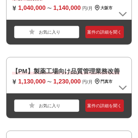
必須スキル
1,040,000
1,140,000
〜
円/月
大阪市
・業務可視化の実務経験（業務プロセス図（As-Is／To-B
e）の作成経験）
・自動車業界での実務経験
・パワートレインまたは制御開発に関する知識
案件の詳細を聞く
おすすめポイント
・リモート勤務併用可能です
・上流工程に携われます
【PM】製薬工場向け品質管理業務改善
職種
PM
・大手企業の案件です
・長期就業が見込める案件です
1,130,000
1,230,000
〜
円/月
門真市
業界
医療・福祉
スキル
Java,Swift
必須スキル
案件の詳細を聞く
※ご応募時にお手数をおかけしますが、
下記内容について〇×で利用実績の有無の記載をお願いい
たします。