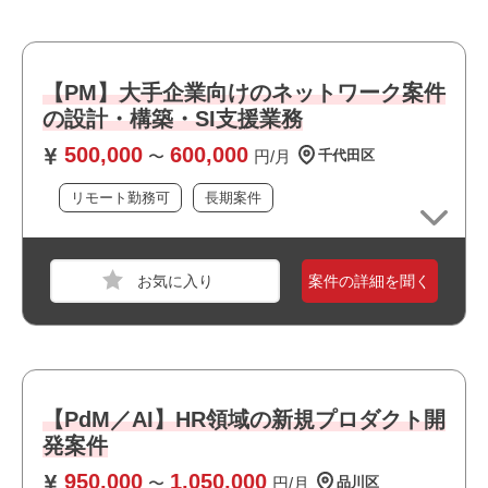
お願いいたします】
・大手企業の案件です
・WebサービスまたはSaaSプロダクトの開発経験
・選考スピードの速い案件です
・PdM/PO/エンジニアなどの立場で、要件定義からリリー
・長期就業が見込める案件です
スまで推進した経験
【PM】大手企業向けのネットワーク案件
・エンジニア/デザイナー/Bizメンバーとの協業経験
の設計・構築・SI支援業務
・ユーザー課題を起点とした仮説立案・検証・改善経験
500,000
600,000
・技術的な制約を理解し、エンジニアと実装レベルで議論
〜
円/月
千代田区
できる方
職種
PM
リモート勤務可
長期案件
・0→1フェーズで主体的に課題整理・推進した経験
業界
通信
・事業成長を見据えたプロダクト優先順位の策定経験
スキル
PowerPoint,Excel,Azure
案件の詳細を聞く
おすすめポイント
必須スキル
・フルリモート案件です
・テクニカルアーキテクトまたはテックリードとしての実
・上流工程に携われます
務経験
・スタートアップの環境です
・プログラミング経験5年以上（現在もPythonなどでハン
・選考スピードの速い案件です
ズオンでの開発が可能な方）
【PdM／AI】HR領域の新規プロダクト開
・長期就業が見込める案件です
・SQLの基本知識
発案件
・要件定義～基本設計フェーズにおける顧客との直接交
950,000
1,050,000
〜
円/月
品川区
渉、調整経験