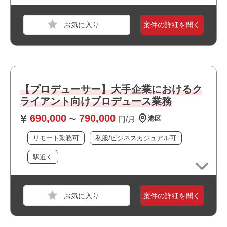
・20代が多く活躍しています
案件の詳細を聞く
職種
PM
業界
医療・福祉
スキル
ASP.NET,VB.NET,AWS
必須スキル
【プロデューサー】大手企業におけるク
顧客折衝のご経験
ライアント向けプロデュース業務
チーム進捗管理のご経験
690,000
790,000
〜
円/月
港区
リモート勤務可
私服/ビジネスカジュアル可
おすすめポイント
・駅近でアクセス良好です
駅近く
・ウォーターフォール開発に携われます
・上流工程に携われます
・幅広い年齢層の方が活躍しています
案件の詳細を聞く
職種
PM
・長期就業が見込める案件です
業界
証券