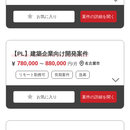
業界
不動産・建設・設備
スキル
AWS,Azure
案件の詳細を聞く
必須スキル
・インフラPM経験：要件定義以降（数名の配下メンバー
の管理含む）
・オンプレ→クラウド化の経験（AWS、国産クラウド
等）
【PL】建築企業向け開発案件
・数十拠点のネットワーク管理の知識・経験
780,000
880,000
〜
円/月
名古屋市
・長期参画が可能な方
リモート勤務可
長期案件
急募
おすすめポイント
案件の詳細を聞く
職種
PM
業界
運輸・交通・物流・倉庫
スキル
PowerPoint,Word,Excel