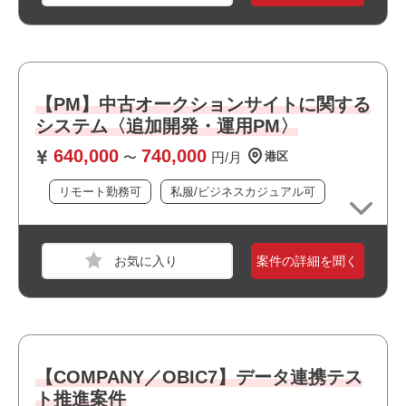
スト実施経験
・基幹システム導入／更改プロジェクト参画経験
・関係者との仕様確認および課題整理の経験
職種
PM
おすすめポイント
【PM】中古オークションサイトに関する
業界
サービス
システム〈追加開発・運用PM〉
・最新技術に携われます
スキル
Windows
・新規開発に携われます
640,000
740,000
〜
円/月
港区
・上流工程に携われます
必須スキル
・幅広い年齢層の方が活躍しています
リモート勤務可
私服/ビジネスカジュアル可
・GMP等の品質規制環境下での業務経験（製薬、化学、医
療機器、食品等）
・ドキュメント作成スキル（As-Is／To-Beフロー、課題整
理、経営層向け報告資料作成等）
案件の詳細を聞く
・QAまたはQC業務経験（GMP環境であれば業界不問）
職種
PM
おすすめポイント
業界
運輸・交通・物流・倉庫
・最新技術に携われます
スキル
Windows
【COMPANY／OBIC7】データ連携テス
・新規開発に携われます
ト推進案件
・幅広い年齢層の方が活躍しています