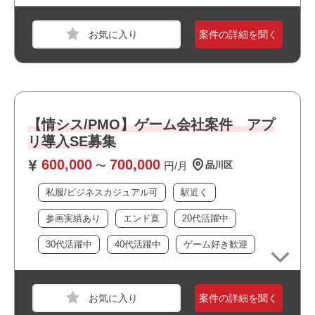
おすすめポイント
案件の詳細を聞く
・駅近でアクセス良好です
職種
PM
・大規模なチーム体制です
業界
サービス
・ゲームが好きな方歓迎！
・長期就業が見込める案件です
スキル
Java,C#,PowerPoint,Word,Excel,Google スプレ
・私服/ビジネスカジュアルでの勤務が可能です
【情シス/PMO】ゲーム会社案件 アプ
ッドシート,Google ドキュメント,Googleスライ
ド
リ導入SE募集
600,000
700,000
〜
円/月
品川区
必須スキル
・PMの業務経験（6年以上）
私服/ビジネスカジュアル可
駅近く
・公認会計士の資格
参画実績あり
エンド直
20代活躍中
・受け身ではなく能動的に動ける方
30代活躍中
40代活躍中
ゲーム好き歓迎
おすすめポイント
案件の詳細を聞く