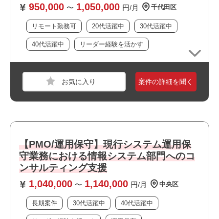
┗どちらのポジションも経験されている方
950,000
1,050,000
〜
円/月
千代田区
・ユーザ調整能力、PowerPointでの資料作成・報告経験
リモート勤務可
20代活躍中
30代活躍中
おすすめポイント
40代活躍中
リーダー経験を活かす
案件の詳細を聞く
職種
PM
業界
通信
【PMO/運用保守】現行システム運用保
スキル
Excel
守業務における情報システム部門へのコ
ンサルティング支援
必須スキル
1,040,000
1,140,000
〜
円/月
中央区
・企画フェーズにおける要望の具体化、要件化、ベンダー
調整
長期案件
30代活躍中
40代活躍中
・ベンダーコントロールや進捗管理といったプロジェクト