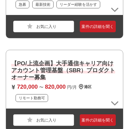
職種
PM
急募
最新技術
リーダー経験を活かす
・リモート勤務併用可能です
業界
ECサイト
・複数路線が利用できアクセス良好です
・オフィスは綺麗で快適な環境です
スキル
SQL,Git
案件の詳細を聞く
・周辺に飲食店や商業施設が多くランチにも便利です
必須スキル
・上流工程に携われます
・幅広い年齢層の方が活躍しています
【応募の際はスキル経験について〇✕で回答をお願いいた
します】
・PdMまたは類似ポジションでの実務経験 3年以上
・アジャイル開発環境における企画〜リリース〜改善まで
【PO/上流企画】大手通信キャリア向け
のプロダクト推進経験
アカウント管理基盤（SBR）プロダクト
・エンジニア／デザイナーと連携した要件定義・仕様調
オーナー募集
整・開発進行経験
720,000
820,000
・ユーザー課題を起点とした仮説立案・検証・改善の実務
〜
円/月
港区
経験
リモート勤務可
・プロダクトKPIおよびロードマップの設計・運用経験
・toBサービスにおけるプロダクト開発・グロース経験
職種
PM
・チームを巻き込み主体的にプロダクト推進・成果創出を
行った経験
業界
サービス
案件の詳細を聞く
・アダルトコンテンツへの抵抗がない方
スキル
C#,PHP,Python,AWS,iOS,Google スプレッドシー