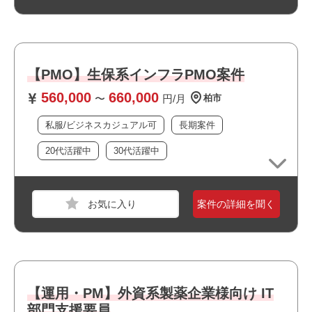
・システム運用経験（定型対応ではなくプラスαの対応経
験）
※ツール/製品不問
・英語：読み書き・会話（対応局面あり）
【PMO】生保系インフラPMO案件
・主体的に課題解決へ動ける方
560,000
660,000
〜
円/月
柏市
職種
PM
おすすめポイント
私服/ビジネスカジュアル可
長期案件
業界
通信
20代活躍中
30代活躍中
スキル
Windows
必須スキル
案件の詳細を聞く
・業務系システムの要件定義～リリース工程の経験 ※特
に要件・仕様などの上流工程
・仕様書作成
・SIベンダーへの指示、開発管理
・SIベンダーから提出された設計書の評価およびシステム
の受け入れ確認
【運用・PM】外資系製薬企業様向け IT
・関係者との打合せ、スケジュール調整、必要な環境、調
部門支援要員