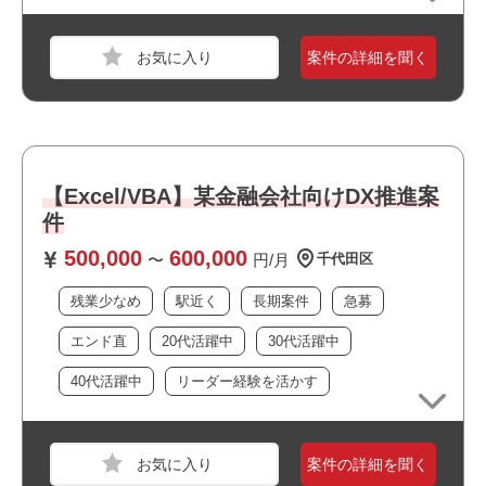
・StudioXを使用したRPAの作成、編集経験
職種
PM
・顧客折衝経験
案件の詳細を聞く
業界
保険
おすすめポイント
スキル
Excel
必須スキル
・インフラ案件の上流工程からPM/PMOとして業務経験が
【Excel/VBA】某金融会社向けDX推進案
ある方
件
・テスト推進業務の経験がある方
500,000
600,000
・ステークホルダーマネジメント
〜
円/月
千代田区
残業少なめ
駅近く
長期案件
急募
おすすめポイント
エンド直
20代活躍中
30代活躍中
職種
PM
40代活躍中
リーダー経験を活かす
業界
サービス
スキル
Windows,macOS
案件の詳細を聞く
必須スキル