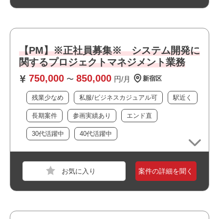
職種
PM
業界
保険
スキル
Word,Excel
【PM】※正社員募集※ システム開発に
必須スキル
関するプロジェクトマネジメント業務
・PM経験 5年以上
750,000
850,000
〜
円/月
新宿区
・ウォーターフォール開発およびアジャイル開発の経験
・英会話可能な方(日常会話～ビジネスレベル)
残業少なめ
私服/ビジネスカジュアル可
駅近く
・N2レベル以上の日本語力
長期案件
参画実績あり
エンド直
30代活躍中
40代活躍中
おすすめポイント
・・リモート併用可能です！
・・英語スキルが活かせます！
案件の詳細を聞く
職種
PM
・・長期案件です！
業界
運輸・交通・物流・倉庫
スキル
Java,C#,AWS,UNIX/Linux,Windows Server