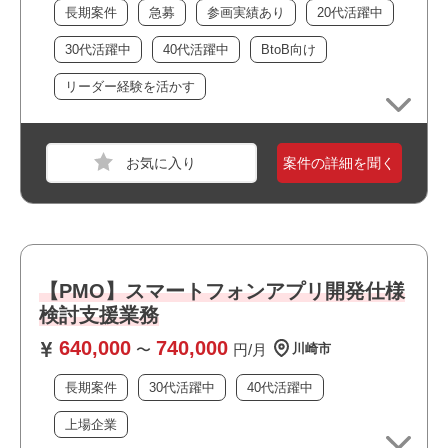
長期案件
急募
参画実績あり
20代活躍中
おすすめポイント
・駅近でアクセス良好です
30代活躍中
40代活躍中
BtoB向け
・上流工程に携われます
リーダー経験を活かす
・上場企業の案件です
・選考スピードの速い案件です
・幅広い年齢層の方が活躍しています
・残業が少なめの環境です
案件の詳細を聞く
職種
PM
・私服/ビジネスカジュアルでの勤務が可能です
業界
金融
・長期就業が見込める案件です
スキル
SQL,PowerPoint,Excel,ExcelVBA,Excelマクロ,Ac
cess
【PMO】スマートフォンアプリ開発仕様
必須スキル
検討支援業務
・Accessを使用した業務経験
640,000
740,000
・複雑なSQLの書き起こしをした経験
〜
円/月
川崎市
・Excelを使用した複雑な関数を組み合わせた関数式の作成
長期案件
30代活躍中
40代活躍中
経験
・VBAでのフォームやクラスモジュールを用いた開発経験
上場企業
・UiPathを使用した業務経験