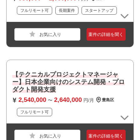
職種
PM
フルリモート可
長期案件
スタートアップ
おすすめポイント
業界
サービス
・フルリモート案件です
スキル
Java
案件の詳細を聞く
・最新技術に携われます
必須スキル
・上流工程に携われます
・外国語スキルを活かせます
・要件定義・基本設計など上流工程の実務経験
・ワークライフバランスを大切にできる環境です
・ベンダーコントロール経験
・複数ステークホルダーとの調整・折衝経験
【テクニカルプロジェクトマネージャ
ー】日本企業向けのシステム開発・プロ
おすすめポイント
ダクト開発支援
職種
PM
・リモート勤務併用可能です
2,540,000
2,640,000
〜
円/月
豊島区
業界
サービス
・上流工程に携われます
・BtoB向けのサービスに関われます
スキル
Windows
フルリモート可
・私服/ビジネスカジュアルでの勤務が可能です
・長期就業が見込める案件です
必須スキル
・システム間連携（IF連携）におけるテスト設計またはテ
案件の詳細を聞く