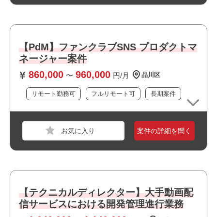
ト,Google ドキュメント,Googleスライド
おすすめポイント
必須スキル
・フルリモート案件です
【PdM】ファンクラブSNS プロダクトマ
・BtoCでのwebまたはアプリサービスの経験
・新規開発に携われます
・50-100 万ユーザレベルの高トラフィックなシステム開
ネージャー案件
・BtoC向けのサービスに関われます
発の経験（中堅又はリードエンジニアクラス）
・選考スピードの速い案件です
860,000
960,000
〜
円/月
品川区
・チームリーダ経験 or ディレクション経験 or 進捗管理経
・長期就業が見込める案件です
験
リモート勤務可
フルリモート可
長期案件
・主体的に課題を発見し、解決する能力
・複数のステークホルダーと連携し、最適な解決策へと導
職種
PM
く調整・推進力
業界
運輸・交通・物流・倉庫
案件の詳細を聞く
スキル
PowerPoint,Word,Excel
おすすめポイント
必須スキル
・リモート勤務併用可能です
・駅近でアクセス良好です
・調達、生産、原価管理の業務知識
・BtoC向けのサービスに関われます
【テクニカルディレクター】大手動画配
・複数拠点向け基幹システムのビッグバン導入経験
・大手企業の案件です
・SAP MMの知見
信サービスにおける開発管理進行業務
・選考スピードの速い案件です
・SAP導入プロジェクトへの参画経験