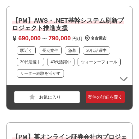
スキル
SQL,PowerPoint,Word,Excel,UNIX/Linux
必須スキル
【PM】AWS・.NET基幹システム刷新プ
・ドキュメント作成の実務経験（Word、Excel、PowerPoi
ロジェクト推進支援
nt）
690,000
790,000
・システム設計経験
〜
円/月
名古屋市
・Linux/SQLを用いた開発経験
駅近く
長期案件
急募
20代活躍中
30代活躍中
40代活躍中
ウォーターフォール
おすすめポイント
リーダー経験を活かす
・フルリモート案件です
・上流工程に携われます
職種
PM
・リーダーポジションを担えます
・選考スピードの速い案件です
業界
金融
案件の詳細を聞く
・長期就業が見込める案件です
スキル
Python
必須スキル
・PMまたはPMOとしてのプロジェクト推進経験
【PM】某オンライン証券会社内プロジェ
・顧客折衝経験