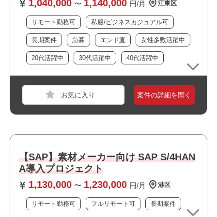
1,040,000
1,140,000
・様々な国籍の方が活躍しています
〜
円/月
江東区
・日本語：ネイティブレベル
・私服/ビジネスカジュアルでの勤務が可能です
リモート勤務可
私服/ビジネスカジュアル可
・ゲームが好きな方歓迎！
・幅広い年齢層の方が活躍しています
おすすめポイント
長期案件
急募
エンド直
女性多数活躍中
・フルリモート案件です
20代活躍中
30代活躍中
40代活躍中
・リモート勤務併用可能です
・上流工程に携われます
職種
PM
・長期就業が見込める案件です
業界
コンシューマーゲーム
案件の詳細を聞く
スキル
SQL Server
必須スキル
・企業の情報システム部門でのアプリケーション導入企画
【SAP】素材メーカー向け SAP S/4HAN
またはその補助
・PMO経験、それに準じるアプリケーション導入プロジェ
A導入プロジェクト
クト要員経験
1,130,000
1,230,000
〜
円/月
港区
・AI,RPA,Saasなどを活用した改善案の作成、リサーチま
たはその補助経験
リモート勤務可
フルリモート可
長期案件
・SQLを用いたデータ整理