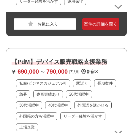
マネージメントスキル
リーダー経験を活かす
運用保守
・データ分析スキル
職種
PM
案件の詳細を聞く
おすすめポイント
業界
不動産・建設・設備
スキル
Windows
必須スキル
【PdM】デバイス販売戦略支援業務
・インフラPM経験：要件定義以降（数名の配下メンバー
の管理含む）
690,000
790,000
〜
円/月
新宿区
・オンプレ→クラウド化の経験（AWS、国産クラウド
等）
私服/ビジネスカジュアル可
駅近く
長期案件
・数十拠点のネットワーク管理の知識・経験
急募
参画実績あり
20代活躍中
・長期参画が可能な方
30代活躍中
40代活躍中
外国語を活かせる
おすすめポイント
外国籍の方も活躍中
リーダー経験を活かす
職種
PM
上場企業