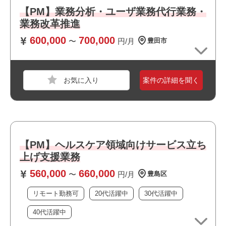
・対人折衝経験
【PM】業務分析・ユーザ業務代行業務・
・要件定義／仕様定義など上流工程の実務経験
業務改革推進
600,000
700,000
〜
円/月
豊田市
おすすめポイント
職種
PM
・リモート勤務併用可能です
・BtoB向けのサービスに関われます
業界
サービス
案件の詳細を聞く
・BtoC向けのサービスに関われます
スキル
Word,Excel
・選考スピードの速い案件です
必須スキル
・クライアントとの対面折衝経験（5年以上）
【PM】ヘルスケア領域向けサービス立ち
・予算管理または経理関連業務の経験（3年以上）
・広告代理店での業務経験
上げ支援業務
560,000
660,000
〜
円/月
豊島区
おすすめポイント
リモート勤務可
20代活躍中
30代活躍中
・リモート勤務併用可能です
40代活躍中
・大手企業の案件です
・私服/ビジネスカジュアルでの勤務が可能です