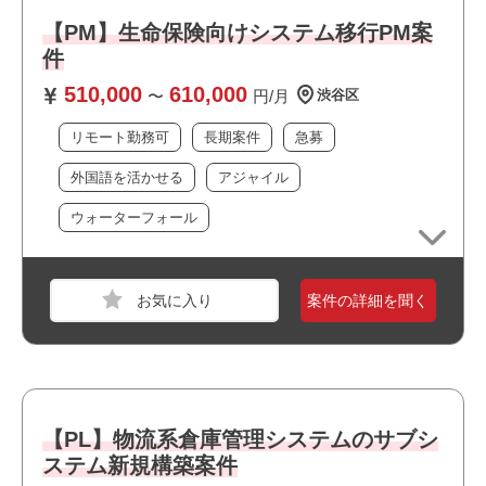
必須スキル
【PM】生命保険向けシステム移行PM案
・インフラの上流工程経験
件
・要件定義書、基本設計書、構成図などの各種技術ドキュ
510,000
610,000
メントの作成とレビュー経験
〜
円/月
渋谷区
・ベンダーコントロール・調整経験
リモート勤務可
長期案件
急募
・AWSサービス全般の知識・設計構築経験
(IAM、VPC、LB、Fargate、オーロラ、RDS、GW関
外国語を活かせる
アジャイル
連、Route53、マルチテナント、Cloudformation)
・サーバ構築(Linux/Windows Server)経験
ウォーターフォール
・Docker、Kubernetesなどのコンテナ技術に関する知識や
実務経験
職種
PM
案件の詳細を聞く
業界
不動産・建設・設備
おすすめポイント
スキル
PowerPoint
必須スキル
【PL】物流系倉庫管理システムのサブシ
・コンサルタントやエンジニアとしての設計/開発や運用保
ステム新規構築案件
守経験