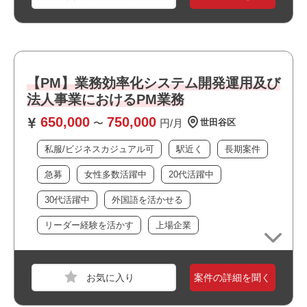
・最新設備の整ったオフィスで働けます
業界
通信
・上流工程に携われます
・ウォーターフォール開発に携われます
スキル
Windows,Windows Server
・外国語スキルを活かせます
必須スキル
・リーダーポジションを担えます
【PM】業務効率化システム開発運用及び
・小規模なチーム体制です
・ネットワークの設計経験 5年以上
法人事業におけるPM業務
・上場企業の案件です
・Cisco製品を中心としたネットワーク設計・構築経験
・選考スピードの速い案件です
650,000
750,000
・ネットワーク機器の設定変更および構築経験
〜
円/月
世田谷区
・私服/ビジネスカジュアルでの勤務が可能です
・回線を含むネットワークSI経験
・長期就業が見込める案件です
私服/ビジネスカジュアル可
駅近く
長期案件
・多拠点ネットワーク案件の経験
・ベンダーコントロール経験
急募
女性多数活躍中
20代活躍中
・スケジュール管理経験 ・顧客との折衝・調整経験
・関連チーム、エンドユーザー、機器メーカーなど、関係
30代活躍中
外国語を活かせる
職種
PM
各所との情報共有・調整・エスカレーションを主体的に行
リーダー経験を活かす
上場企業
業界
サービス
った経験
・課題抽出、調整、改善提案を主体的に推進した経験
スキル
TypeScript,Python,SQL,React,Node.js
必須スキル
案件の詳細を聞く
おすすめポイント
【応募の際は必須・尚可スキル経験について〇✕で回答を
・リモート勤務併用可能です