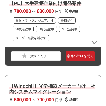
必須スキル
【PL】大手建築企業向け開発案件
・ドキュメンテーションスキルのある方
780,000
880,000
〜
円/月
中央区
・IT知見がない方向けにマニュアルを作成した経験がある
方
私服/ビジネスカジュアル可
長期案件
・指示待ちでなく率先して動ける方（顧客や社内での意見
20代活躍中
30代活躍中
40代活躍中
出しなど）
リーダー経験を活かす
おすすめポイント
案件の詳細を聞く
職種
PM
業界
通信
スキル
Android OS,iOS
必須スキル
【Windchil】光学機器メーカー向け 社
・スマートフォンアプリ開発の実務経験(仕様、開発、評価
内システムマイグレーション
など）
600,000
700,000
〜
円/月
板橋区