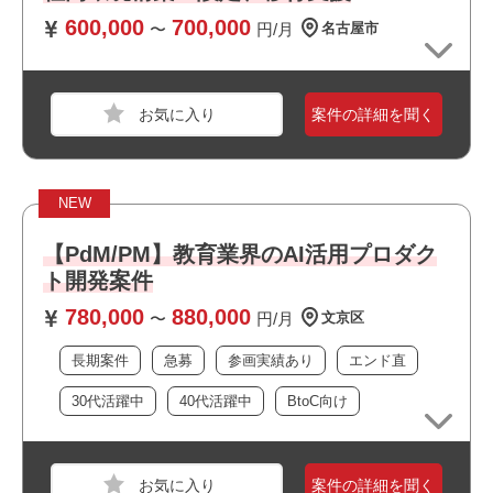
おすすめポイント
600,000
700,000
〜
円/月
名古屋市
・駅近でアクセス良好です
・最新技術に携われます
・BtoC向けのサービスに関われます
案件の詳細を聞く
・長期就業が見込める案件です
職種
PM
業界
通信
NEW
スキル
PowerPoint,Word,Excel
【PdM/PM】教育業界のAI活用プロダク
必須スキル
ト開発案件
・業務改善の実務経験
780,000
880,000
〜
円/月
文京区
・PMの実務経験
・業務におけるAIの活用経験
長期案件
急募
参画実績あり
エンド直
30代活躍中
40代活躍中
BtoC向け
おすすめポイント
・駅近でアクセス良好です
・オフィスは綺麗で快適な環境です
案件の詳細を聞く
職種
PM