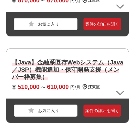
570,000
670,000
〜
円/月
江東区
スキル
Java
・リモート勤務併用可能です
・運用保守に携われます
必須スキル
・選考スピードの速い案件です
案件の詳細を聞く
・JavaによるWebアプリケーション開発経験
・幅広い年齢層の方が活躍しています
・JSPの開発経験
・Oracle Databaseの利用経験（SQLの基本操作）
・基本設計以降の開発経験
・既存システムの解析・改修経験
・新しい技術や業務知識を主体的にキャッチアップできる
【Java】金融系既存Webシステム（Java
方
職種
サーバーエンジニア
／JSP）機能追加・保守開発支援（メン
・顧客要望を理解し、設計・成果物レビュー・品質管理が
バー枠募集）
業界
通信
できる方
・進捗管理および顧客への報告経験
510,000
610,000
スキル
AWS
〜
円/月
江東区
・リーダーまたはサブリーダー経験
必須スキル
・AWS環境でのサーバー構築・運用保守の実務経験
おすすめポイント
案件の詳細を聞く
・LAMP環境でのインフラ運用経験
・リモート勤務併用可能です
・運用保守に携われます
・選考スピードの速い案件です
おすすめポイント