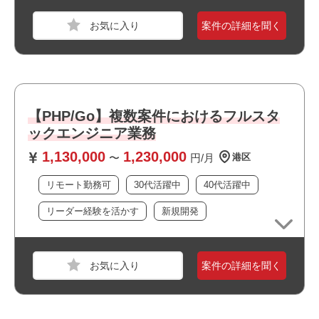
方のご経験がある方は歓迎)
・Typescriptの開発経験：3年以上
スキル
PHP,Smarty,AWS
案件の詳細を聞く
・React(Next.js): 3年以上
・RDBMSの利用経験：3年以上
必須スキル
・生成AIを活用した上での開発経験：半年以上
・PHP、LAMP環境での開発経験3年以上
・下記フレームワークのいずれかの経験
Laravel、Symfony、CakePHP、FuelPHP
おすすめポイント
【PHP/Go】複数案件におけるフルスタ
・Git、Linuxコマンドの実務経験
・駅近でアクセス良好です
ックエンジニア業務
・PHPバージョン移行経験
・複数路線が利用できアクセス良好です
・AWSでサーバ環境を構築した経験
1,130,000
1,230,000
〜
円/月
港区
・オフィスは綺麗で快適な環境です
・仮想ローカル環境を一から構築して利用した経験
・周辺に飲食店や商業施設が多くランチにも便利です
リモート勤務可
30代活躍中
40代活躍中
・最新設備の整ったオフィスで働けます
・上流工程に携われます
おすすめポイント
リーダー経験を活かす
新規開発
職種
サーバーエンジニア
・新規開発に携われます
・リモート勤務併用可能です
業界
サービス
・リーダーポジションを担えます
・最新技術に携われます
・大手企業の案件です
スキル
jQuery,Vue.js,Node.js,Ruby on Rails
・新規開発に携われます
案件の詳細を聞く
・自社サービスに携われます
・運用保守に携われます
・選考スピードの速い案件です
必須スキル
・アジャイル開発に携われます
・私服/ビジネスカジュアルでの勤務が可能です
・BtoC向けのサービスに関われます
・Ruby on Railsを利用した開発経験5年以上
・長期就業が見込める案件です