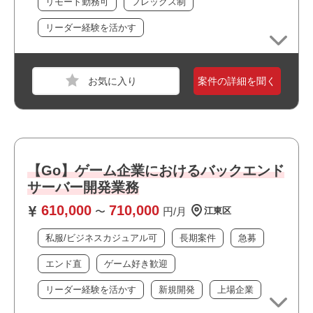
リモート勤務可
フレックス制
・常駐勤務が可能な方
・フレックス制度を導入しています
・選考スピードの速い案件です
リーダー経験を活かす
おすすめポイント
・複数路線が利用できアクセス良好です
案件の詳細を聞く
・オフィスは綺麗で快適な環境です
・周辺に飲食店や商業施設が多くランチにも便利です
職種
サーバーエンジニア
・最新技術に携われます
業界
コンシューマーゲーム
・新規開発に携われます
・幅広い年齢層の方が活躍しています
スキル
C++,C#,Python,Jenkins,Git,GitHub,UE4,AWS,GC
・私服/ビジネスカジュアルでの勤務が可能です
【Go】ゲーム企業におけるバックエンド
P,Windows,macOS,Docker
・長期就業が見込める案件です
サーバー開発業務
・ゲームが好きな方歓迎！
必須スキル
610,000
710,000
〜
円/月
江東区
・開発環境の構築実務経験
・ビルド・CI/CDの理解
私服/ビジネスカジュアル可
長期案件
急募
・Gitの基本操作
エンド直
ゲーム好き歓迎
・UEの理解
リーダー経験を活かす
新規開発
上場企業
おすすめポイント