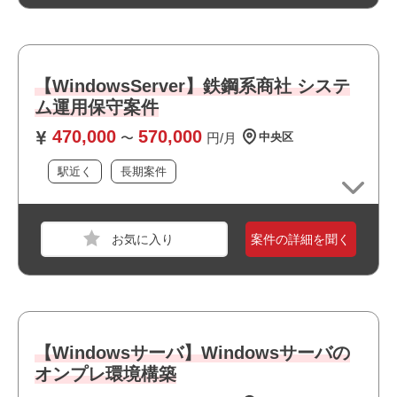
・基本/詳細設計経験
・一人称で能動的に動ける方
【WindowsServer】鉄鋼系商社 システ
おすすめポイント
ム運用保守案件
470,000
570,000
〜
円/月
中央区
駅近く
長期案件
職種
サーバーエンジニア
業界
サービス
案件の詳細を聞く
スキル
AWS,Azure,GCP,Vmware,Windows
必須スキル
・エクストリーム社員になってくださる方募集
・ネットワーク構築(スイッチ・無線・ルータ）の実務経験
（3年程度以上）
【Windowsサーバ】Windowsサーバの
・ネットワーク構成図の作成（Visioやpptにて）
オンプレ環境構築
・作業手順書に従い、1人でNW機器の設定変更や交換作業