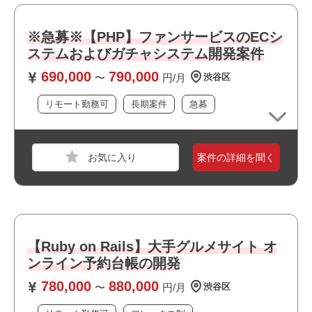
・上場企業の案件です
・チーム開発経験3年以上
・当社スタッフの参画実績があります
・選考スピードの速い案件です
・Webアプリケーションのパフォーマンス改善やセキュリ
※急募※【PHP】ファンサービスのECシ
・幅広い年齢層の方が活躍しています
ティを意識した開発経験
ステムおよびガチャシステム開発案件
・女性も多数活躍中です
がある
・ソフトウェアアーキテクチャを理解しており議論ができ
690,000
790,000
〜
円/月
渋谷区
る
・プレイヤーとして要件定義からテストまで一連の流れを
リモート勤務可
長期案件
急募
進めることができる
・複雑な業務やシステムを深く読み解き理解することがで
きる
案件の詳細を聞く
職種
サーバーエンジニア
・エンジニア内外と円滑にコミュニケーションが取れる
・jQueryなど基本的なjsの理解と実装ができる
業界
コンシューマーゲーム
スキル
Go
おすすめポイント
必須スキル
・リモート勤務併用可能です
【Ruby on Rails】大手グルメサイト オ
・Go言語での開発経験
・上流工程に携われます
ンライン予約台帳の開発
・クラウド環境を用いた商用サービスの開発経験
・BtoB向けのサービスに関われます
780,000
880,000
・設計～開発～テストまで一貫して対応可能な方
〜
円/月
渋谷区
・リーダーポジションを担えます
・チーム開発において自走してタスク遂行できる方
・大手企業の案件です