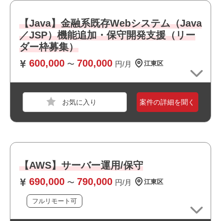
・幅広い年齢層の方が活躍しています
・フルリモート案件です
【Java】金融系既存Webシステム（Java
・運用保守に携われます
／JSP）機能追加・保守開発支援（リー
・ワークライフバランスを大切にできる環境です
ダー枠募集）
・長期就業が見込める案件です
職種
サーバーエンジニア
600,000
700,000
〜
円/月
江東区
業界
サービス
スキル
TypeScript,Go,PHP,React,GitHub,AWS,Docker,M
ySQL,Redis
案件の詳細を聞く
必須スキル
※ご応募時にお手数をおかけしますが、
下記内容について〇×で利用実績の有無と、〇の場合は経
験年数の記載をお願いいたします。
【AWS】サーバー運用/保守
・バックエンド(API, Batch)の開発経験：3年以上
690,000
790,000
〜
円/月
江東区
・フロントエンドの開発経験：3年以上
・システムの運用保守経験：3年以上
フルリモート可
職種
サーバーエンジニア
・PHP または Golangの開発経験：どちらかを3年以上(両
業界
ECサイト