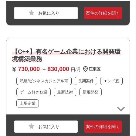
職種
サーバーエンジニア
・オフィスは綺麗で快適な環境です
業界
サービス
案件の詳細を聞く
・周辺に飲食店や商業施設が多くランチにも便利です
・最新設備の整ったオフィスで働けます
スキル
Windows Server
・最新技術に携われます
必須スキル
・新規開発に携われます
・大手企業の案件です
・WindowsServer(参考:2003/2008/2012/2019)のメンテナ
・上場企業の案件です
【C++】有名ゲーム企業における開発環
ンス・障害対応経験
・私服/ビジネスカジュアルでの勤務が可能です
・仮想化ソフト(VMWare、Hyper-V など)の利用経験
境構築業務
・長期就業が見込める案件です
・仮想化基盤に配置されたサーバのメンテナンス・障害対
730,000
830,000
・ゲームが好きな方歓迎！
〜
円/月
江東区
応経験
私服/ビジネスカジュアル可
長期案件
エンド直
おすすめポイント
ゲーム好き歓迎
最新技術
新規開発
職種
サーバーエンジニア
上場企業
業界
金融
スキル
Windows Server
必須スキル
案件の詳細を聞く
・Windowsサーバの設計/構築経験