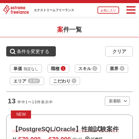
能問題が多いため重視）
・ボトルネック分析、報告、検討、課題解決の経験
エクストリーム
フリーランス
お気に入り
・アーキテクチャ検討の実施経験
・設計レビュー、非機能要件レビュー、品質保証ストーリ
ーの作成経験
案件一覧
職種
サーバーエンジニア
業界
金融
おすすめポイント
条件を変更する
スキル
Java
・リモート勤務併用可能です
・上流工程に携われます
必須スキル
単価
職種
スキル
業界
1
0
0
指定なし
・長期就業が見込める案件です
・JavaによるWebアプリケーション開発経験
エリア
こだわり
未選択
0
・JSPの開発経験
・Oracle Databaseの利用経験（SQLの基本操作）
・基本設計以降の開発経験
13
件中
1〜13
件表示中
・既存システムの解析・改修経験
・新しい技術や業務知識を主体的にキャッチアップできる
NEW
方
職種
サーバーエンジニア
【PostgreSQL/Oracle】性能試験案件
業界
金融
おすすめポイント