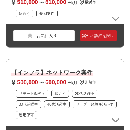
510,000
610,000
〜
円/月
横浜市
ができる
・試験手順書に従い、1人でNW機器の試験ができる
駅近く
長期案件
・英文マニュアルを読解できる（翻訳可）
職種
サーバーエンジニア
おすすめポイント
案件の詳細を聞く
業界
モバイルゲーム
スキル
C#,SQL
必須スキル
・ゲーム開発経験3年以上
【インフラ】ネットワーク案件
・ゲームのリリースを1回以上経験
500,000
600,000
・MySQLの知識
〜
円/月
川崎市
・C#の言語経験
リモート勤務可
駅近く
20代活躍中
・オンラインゲーム、ソーシャルゲームの開発経験
・gitの理解
30代活躍中
40代活躍中
リーダー経験を活かす
・5名以上のエンジニアチームでのリーダー経験
運用保守
おすすめポイント